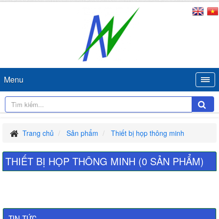
Menu
Trang chủ
Sản phẩm
Thiết bị họp thông minh
THIẾT BỊ HỌP THÔNG MINH (0 SẢN PHẨM)
×
Đặt hàng
TIN TỨC