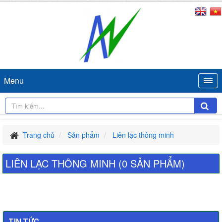
Menu
Trang chủ
Sản phẩm
Liên lạc thông minh
LIÊN LẠC THÔNG MINH (0 SẢN PHẨM)
×
Đặt hàng
TIN TỨC