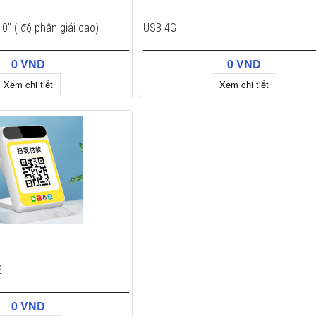
0" ( độ phân giải cao)
USB 4G
0 VND
0 VND
Xem chi tiết
Xem chi tiết
2
0 VND